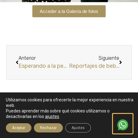
Acceder a la Galería de fotos
Anterior
Siguiente
Esperando a la pequeña Mia
Reportajes de bebes hasta los 2 meses
Utilizamos cookies para ofrecerte la mejor experiencia en nuestra
web.
Puedes aprender más sobre qué cookies utilizamos o
Más información
desactivarlas en los
ajustes
.
ÚLTIMOS POSTS
Aceptar
Rechazar
Ajustes